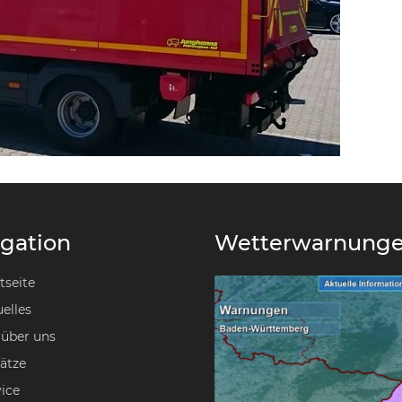
gation
Wetterwarnung
tseite
elles
 über uns
ätze
ice