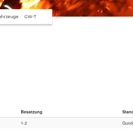
ahrzeuge
GW-T
Besatzung
Stan
1-2
Gunde