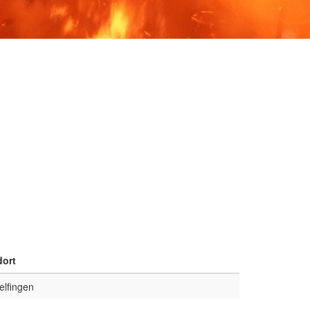
dort
lfingen