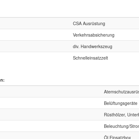
CSA Ausrüstung
Verkehrsabsicherung
div. Handwerkszeug
Schnelleinsatzzelt
en:
Atemschutzausrü
Belüftungsgeräte
Rüsthölzer, Unte
Beleuchtung/Stro
Öl Einsatzbox