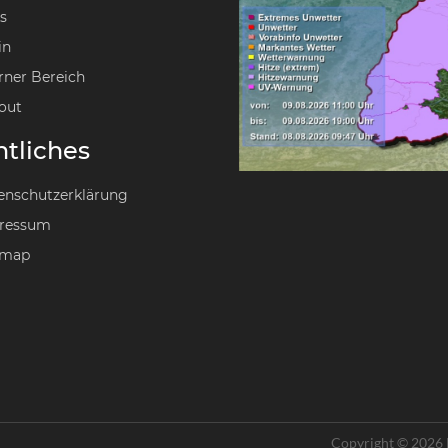
s
in
rner Bereich
out
tliches
enschutzerklärung
ressum
emap
Copyright © 2026 