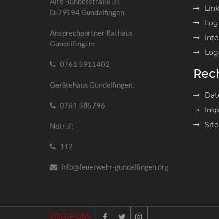
Alte Bundesstraße 31
Link
D-79194 Gundelfingen
Log
Ansprechpartner Rathaus
Inte
Gundelfingen:
Log
0761 5911402
Rech
Gerätehaus Gundelfingen:
Dat
0761 585796
Imp
Sit
Notruf:
112
info@feuerwehr-gundelfingen.org
FOLGE UNS