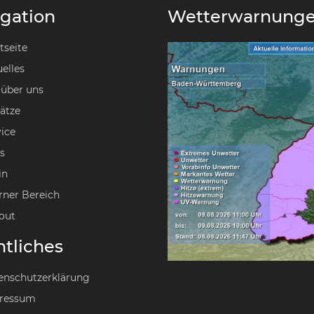
gation
Wetterwarnung
tseite
elles
 über uns
ätze
ice
s
in
rner Bereich
out
tliches
enschutzerklärung
ressum