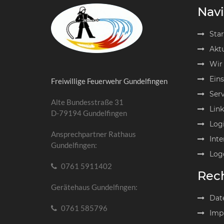
Navi
Star
Aktu
Wir
Eins
Freiwillige Feuerwehr Gundelfingen
Serv
Alte Bundesstraße 31
Link
D-79194 Gundelfingen
Log
Ansprechpartner Rathaus
Inte
Gundelfingen:
Log
0761 5911402
Rech
Gerätehaus Gundelfingen:
Dat
0761 585796
Imp