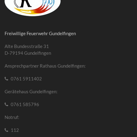
Freiwillige Feuerwehr Gundelfingen
Alte Bundesstraße 31
D-79194 Gundelfingen
Ansprechpartner Rathaus Gundelfingen:
0761 5911402
Gerätehaus Gundelfingen:
0761 585796
Notruf:
112