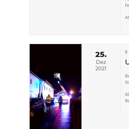
Fe
Al
25.
U
Dez
2021
Be
S
Al
B