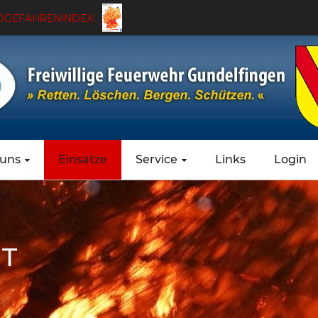
GEFAHRENINDEX:
 uns
Einsätze
Service
Links
Login
HT