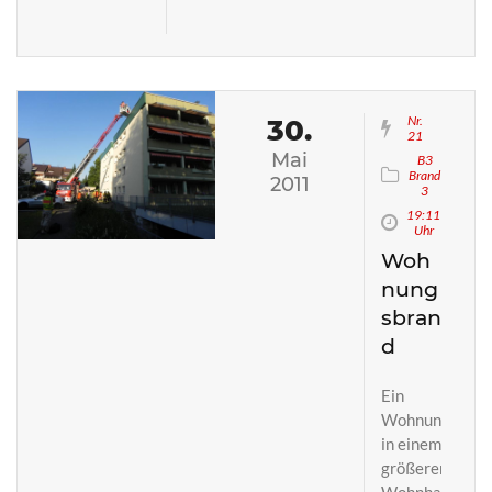
Nr.
30.
21
Mai
B3
Brand
2011
3
19:11
Uhr
Woh
nung
sbran
d
Ein
Wohnungbrand
in einem
größeren