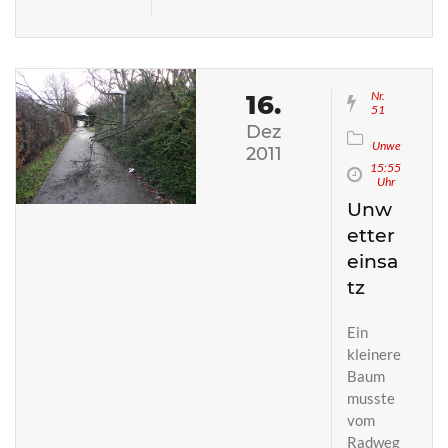
Nr.
16.
51
Dez
S
Unwettereinsa
2011
15:55
Uhr
Unw
etter
einsa
tz
Ein
kleinerer
Baum
musste
vom
Radweg