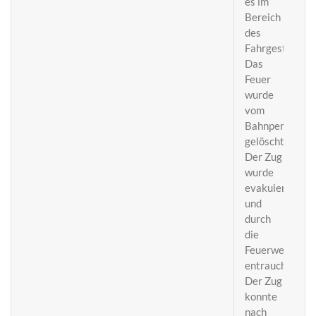
es im
Bereich
des
Fahrgestells.
Das
Feuer
wurde
vom
Bahnpersonal
gelöscht.
Der Zug
wurde
evakuiert
und
durch
die
Feuerwehr
entraucht.
Der Zug
konnte
nach