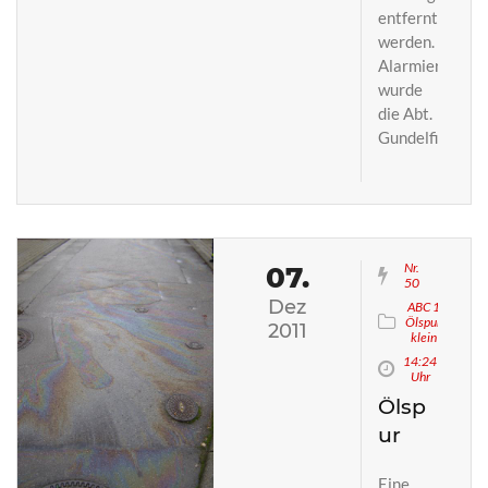
entfernt
werden.
Alarmiert
wurde
die Abt.
Gundelfingen
Nr.
07.
50
Dez
ABC 1
Ölspur
2011
klein
14:24
Uhr
Ölsp
ur
Eine