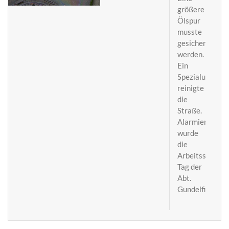
größere
Ölspur
musste
gesichert
werden.
Ein
Spezialuntern
reinigte
die
Straße.
Alarmiert
wurde
die
Arbeitsschleife
Tag der
Abt.
Gundelfingen