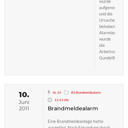
wurde
aufgenommen
und die
Ursache
behoben.
Alarmiert
wurde
die
Arbeitsschleife
Gundelfingen
10.
Nr. 24
B3 Brandmeldealarm
12:41 Uhr
Juni
Brandmeldealarm
2011
Eine Brandmeldeanlage hatte
ausgelöst. Nach Erkundung durch