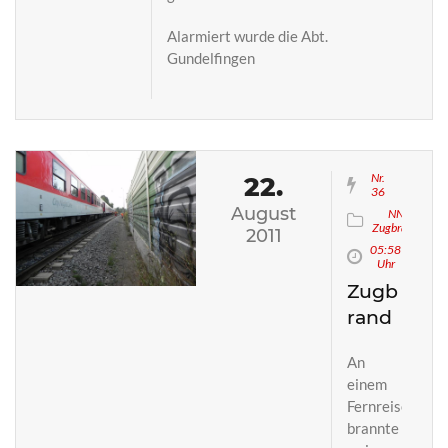
Alarmiert wurde die Abt.
Gundelfingen
Nr.
22.
36
August
NN
Zugbrand
2011
05:58
Uhr
Zugb
rand
An
einem
Fernreisezug
brannte