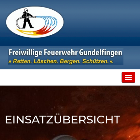
Toggl
navig
EINSATZÜBERSICHT