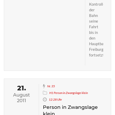
Kontrolle
der
Bahn
seine
Fahrt
bis in
den
Hauptbahnhof
Freiburg
fortsetzten.
21.
Nr. 35
H1 Person in Zwangslage klein
August
12:28 Uhr
2011
Person in Zwangslage
klein