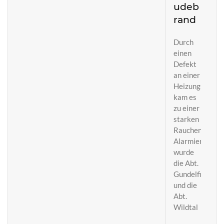
udeb
rand
Durch
einen
Defekt
an einer
Heizungsanlag
kam es
zu einer
starken
Rauchentwickl
Alarmiert
wurde
die Abt.
Gundelfingen
und die
Abt.
Wildtal