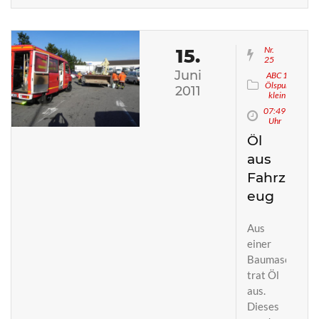
Nr.
15.
25
Juni
ABC 1
Ölspur
2011
klein
07:49
Uhr
Öl
aus
Fahrz
eug
Aus
einer
Baumaschine
trat Öl
aus.
Dieses